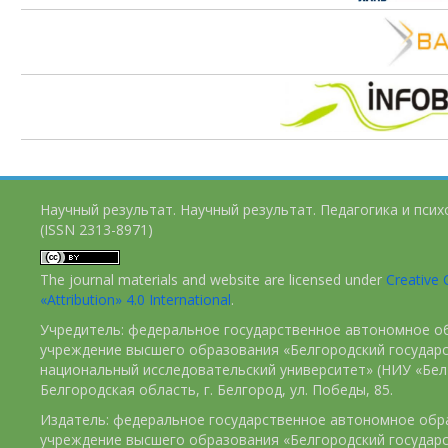
Научный результат. Научный результат. Педагогика и пси
(ISSN 2313-8971)
The journal materials and website are licensed under
Creativ
«Attribution» 4.0 International
.
Учредитель: федеральное государственное автономное о
учреждение высшего образования «Белгородский государ
национальный исследовательский университет» (НИУ «БелГ
Белгородская область, г. Белгород, ул. Победы, 85.
Издатель: федеральное государственное автономное обр
учреждение высшего образования «Белгородский государ