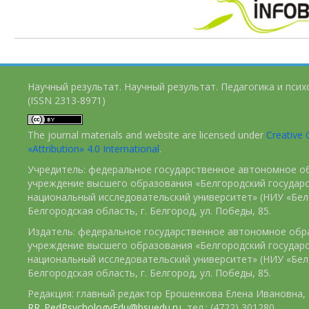
Научный результат. Научный результат. Педагогика и пси
(ISSN 2313-8971)
The journal materials and website are licensed under
Creativ
«Attribution» 4.0 International
.
Учредитель: федеральное государственное автономное о
учреждение высшего образования «Белгородский государ
национальный исследовательский университет» (НИУ «БелГ
Белгородская область, г. Белгород, ул. Победы, 85.
Издатель: федеральное государственное автономное обр
учреждение высшего образования «Белгородский государ
национальный исследовательский университет» (НИУ «БелГ
Белгородская область, г. Белгород, ул. Победы, 85.
Редакция: главный редактор Ерошенкова Елена Ивановна, e
RR_PedPsychologyEdu@bsuedu.ru
, тел.: (4722) 301280.