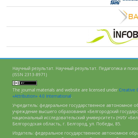
Научный результат. Научный результат. Педагогика и пси
(ISSN 2313-8971)
The journal materials and website are licensed under
Creativ
«Attribution» 4.0 International
.
Учредитель: федеральное государственное автономное о
учреждение высшего образования «Белгородский государ
национальный исследовательский университет» (НИУ «БелГ
Белгородская область, г. Белгород, ул. Победы, 85.
Издатель: федеральное государственное автономное обр