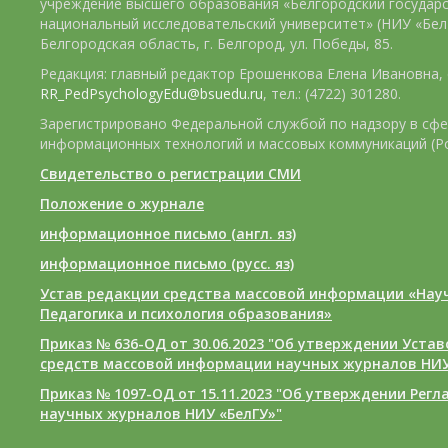
учреждение высшего образования «Белгородский государ
национальный исследовательский университет» (НИУ «БелГ
Белгородская область, г. Белгород, ул. Победы, 85.
Редакция: главный редактор Ерошенкова Елена Ивановна, e
RR_PedPsychologyEdu@bsuedu.ru
, тел.: (4722) 301280.
Зарегистрировано Федеральной службой по надзору в сфе
информационных технологий и массовых коммуникаций (Р
Свидетельство о регистрации СМИ
Положение о журнале
информационное письмо (англ. яз)
информационное письмо (русс. яз)
Устав редакции средства массовой информации «Нау
Педагогика и психология образования»
Приказ № 636-ОД от 30.06.2023 "Об утверждении Уста
средств массовой информации научных журналов НИУ
Приказ № 1097-ОД от 15.11.2023 "Об утверждении Рег
научных журналов НИУ «БелГУ»"