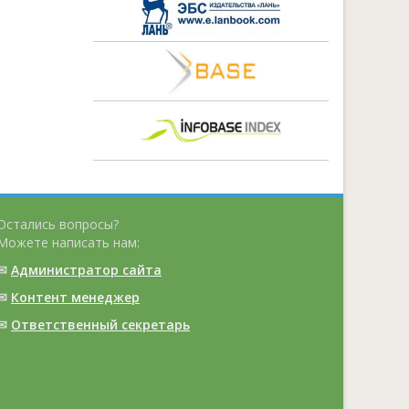
Остались вопросы?
Можете написать нам:
✉
Администратор сайта
✉
Контент менеджер
✉
Ответственный cекретарь