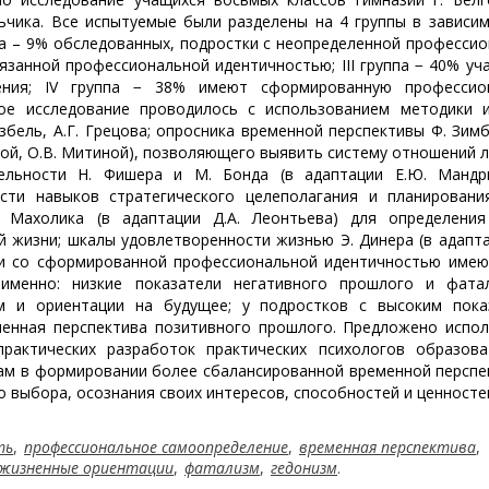
льчика. Все испытуемые были разделены на 4 группы в зависи
па – 9% обследованных, подростки с неопределенной професси
вязанной профессиональной идентичностью; III группа − 40% уч
ения; IV группа − 38% имеют сформированную профессио
кое исследование проводилось с использованием методики и
збель, А.Г. Грецова; опросника временной перспективы Ф. Зимб
овой, О.В. Митиной), позволяющего выявить систему отношений 
тельности Н. Фишера и М. Бонда (в адаптации Е.Ю. Мандри
сти навыков стратегического целеполагания и планирования
 Махолика (в адаптации Д.А. Леонтьева) для определения
 жизни; шкалы удовлетворенности жизнью Э. Динера (в адапта
стки со сформированной профессиональной идентичностью име
 именно: низкие показатели негативного прошлого и фата
м и ориентации на будущее; у подростков с высоким пока
енная перспектива позитивного прошлого. Предложено испол
рактических разработок практических психологов образова
ам в формировании более сбалансированной временной перспе
 выбора, осознания своих интересов, способностей и ценносте
ть
,
профессиональное самоопределение
,
временная перспектива
,
жизненные ориентации
,
фатализм
,
гедонизм
.