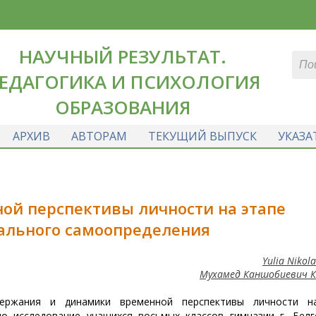
НАУЧНЫЙ РЕЗУЛЬТАТ.
ЕДАГОГИКА И ПСИХОЛОГИЯ
ОБРАЗОВАНИЯ
АРХИВ
АВТОРАМ
ТЕКУЩИЙ ВЫПУСК
УКАЗА
ой перспективы личности на этапе
ального самоопределения
Yulia Nikol
Мухамед Каншобиевич 
ержания и динамики временной перспективы личности н
о исследование учащихся восьмых классов гимназии г. Белг