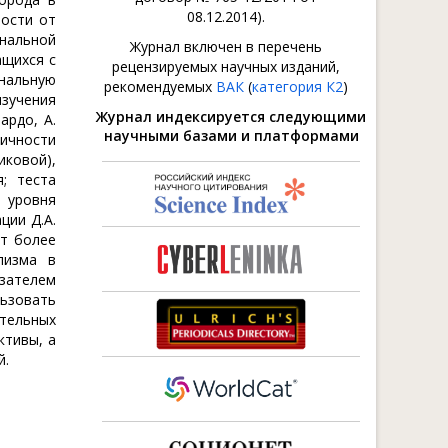
08.12.2014).
мости от
ональной
Журнал включен в перечень
ащихся с
рецензируемых научных изданий,
нальную
рекомендуемых
ВАК
(
категория К2
)
зучения
Журнал индексируется следующими
ардо, А.
научными базами и платформами
личности
ковой),
; теста
 уровня
ции Д.А.
ют более
лизма в
зателем
ьзовать
тельных
ктивы, а
й.