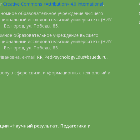
er
Creative Commons «Attribution» 4.0 International
.
тономное образовательное учреждение высшего
ациональный исследовательский университет» (НИУ
. Белгород, ул. Победы, 85.
номное образовательное учреждение высшего
ациональный исследовательский университет» (НИУ
. Белгород, ул. Победы, 85.
вановна, e-mail:
RR_PedPsychologyEdu@bsuedu.ru
,
зору в сфере связи, информационных технологий и
ции «Научный результат. Педагогика и