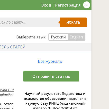
Вход
|
Регистрация
ИСКАТЬ
Выберите язык:
Русский
English
ТЕЛЬ СТАТЕЙ
Все журналы
Отправить статью
aevna Gut
Научный результат. Педагогика и
Кабардов
психология образования
включен в
научную базу РИНЦ (лицензионный
а этапе
договор № 765-12/2014 от
орода в