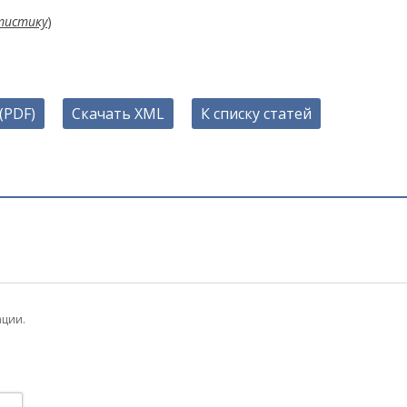
тистику
)
(PDF)
Скачать XML
К списку статей
ации.