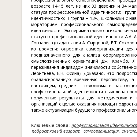
возрасте 14-15 лет, из них 33 девочки и 34 ма
статуса профессиональной идентичности: I груп
идентичностью; II группа − 13%, школьники с на
мораторием профессионального самоопредел
идентичность. Экспериментально-психологичес
статусов профессиональной идентичности А.А. А
Гонзалеса (в адаптации А. Сырцовой, Е.Т. Сокол
ко времени; опросника самоорганизации дея
предназначенного для анализа сформированно
смысложизненных ориентаций Дж. Крамбо, Л.
переживания индивидом значимости собственной
Леонтьева, Е.Н. Осина). Доказано, что подро
сбалансированную временную перспективу, а
настоящем; средние – гедонизма в настояще
профессиональной идентичности выявлена врем
полученные результаты для методических и п
организаций с целью оказания помощи подростк
также актуализации будущего профессионального
Ключевые слова:
профессиональная идентичнос
подростковый возраст
,
самоорганизация
,
смысло