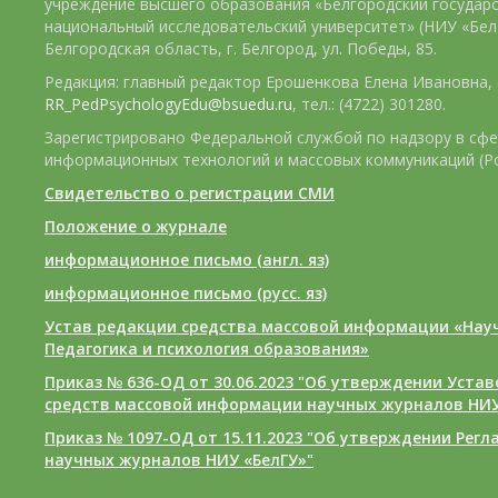
учреждение высшего образования «Белгородский государ
национальный исследовательский университет» (НИУ «БелГ
Белгородская область, г. Белгород, ул. Победы, 85.
Редакция: главный редактор Ерошенкова Елена Ивановна, e
RR_PedPsychologyEdu@bsuedu.ru
, тел.: (4722) 301280.
Зарегистрировано Федеральной службой по надзору в сфе
информационных технологий и массовых коммуникаций (Р
Свидетельство о регистрации СМИ
Положение о журнале
информационное письмо (англ. яз)
информационное письмо (русс. яз)
Устав редакции средства массовой информации «Нау
Педагогика и психология образования»
Приказ № 636-ОД от 30.06.2023 "Об утверждении Уста
средств массовой информации научных журналов НИУ
Приказ № 1097-ОД от 15.11.2023 "Об утверждении Рег
научных журналов НИУ «БелГУ»"