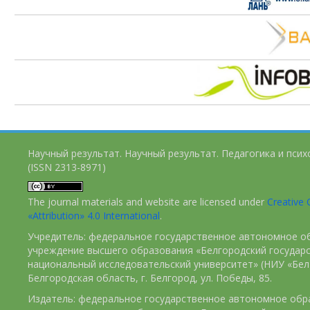
Научный результат. Научный результат. Педагогика и пси
(ISSN 2313-8971)
The journal materials and website are licensed under
Creativ
«Attribution» 4.0 International
.
Учредитель: федеральное государственное автономное о
учреждение высшего образования «Белгородский государ
национальный исследовательский университет» (НИУ «БелГ
Белгородская область, г. Белгород, ул. Победы, 85.
Издатель: федеральное государственное автономное обр