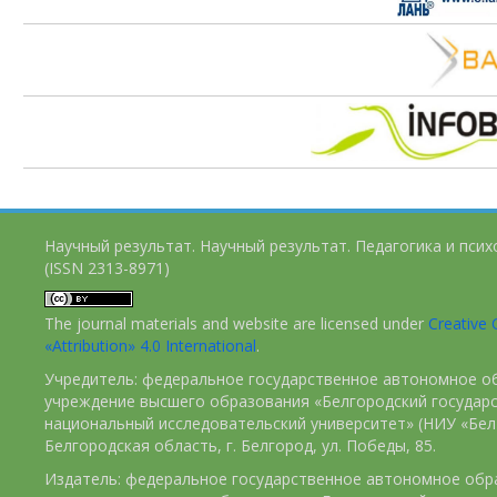
Научный результат. Научный результат. Педагогика и пси
(ISSN 2313-8971)
The journal materials and website are licensed under
Creativ
«Attribution» 4.0 International
.
Учредитель: федеральное государственное автономное о
учреждение высшего образования «Белгородский государ
национальный исследовательский университет» (НИУ «БелГ
Белгородская область, г. Белгород, ул. Победы, 85.
Издатель: федеральное государственное автономное обр