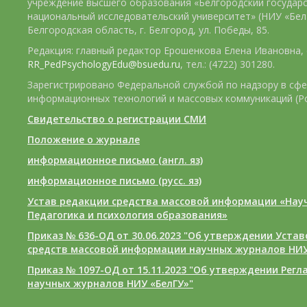
учреждение высшего образования «Белгородский государ
национальный исследовательский университет» (НИУ «БелГ
Белгородская область, г. Белгород, ул. Победы, 85.
Редакция: главный редактор Ерошенкова Елена Ивановна, e
RR_PedPsychologyEdu@bsuedu.ru
, тел.: (4722) 301280.
Зарегистрировано Федеральной службой по надзору в сфе
информационных технологий и массовых коммуникаций (Р
Свидетельство о регистрации СМИ
Положение о журнале
информационное письмо (англ. яз)
информационное письмо (русс. яз)
Устав редакции средства массовой информации «Нау
Педагогика и психология образования»
Приказ № 636-ОД от 30.06.2023 "Об утверждении Уста
средств массовой информации научных журналов НИУ
Приказ № 1097-ОД от 15.11.2023 "Об утверждении Рег
научных журналов НИУ «БелГУ»"