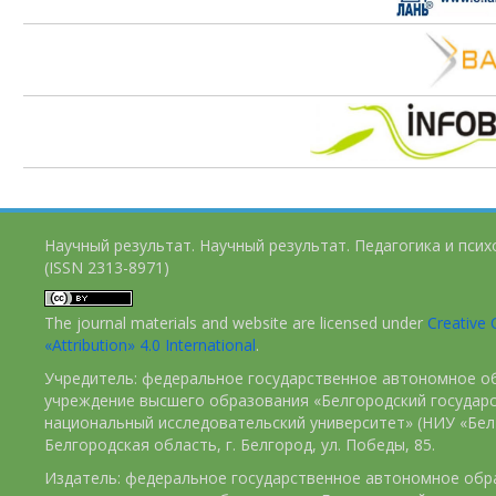
Научный результат. Научный результат. Педагогика и пси
(ISSN 2313-8971)
The journal materials and website are licensed under
Creativ
«Attribution» 4.0 International
.
Учредитель: федеральное государственное автономное о
учреждение высшего образования «Белгородский государ
национальный исследовательский университет» (НИУ «БелГ
Белгородская область, г. Белгород, ул. Победы, 85.
Издатель: федеральное государственное автономное обр