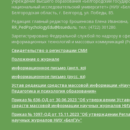
учреждение высшего образования «Белгородский государ
национальный исследовательский университет» (НИУ «БелГ
Белгородская область, г. Белгород, ул. Победы, 85.
Редакция: главный редактор Ерошенкова Елена Ивановна, e
RR_PedPsychologyEdu@bsuedu.ru
, тел.: (4722) 301280.
Зарегистрировано Федеральной службой по надзору в сфе
информационных технологий и массовых коммуникаций (Р
Свидетельство о регистрации СМИ
Положение о журнале
информационное письмо (англ. яз)
информационное письмо (русс. яз)
Устав редакции средства массовой информации «Нау
Педагогика и психология образования»
Приказ № 636-ОД от 30.06.2023 "Об утверждении Уста
средств массовой информации научных журналов НИУ
Приказ № 1097-ОД от 15.11.2023 "Об утверждении Рег
научных журналов НИУ «БелГУ»"