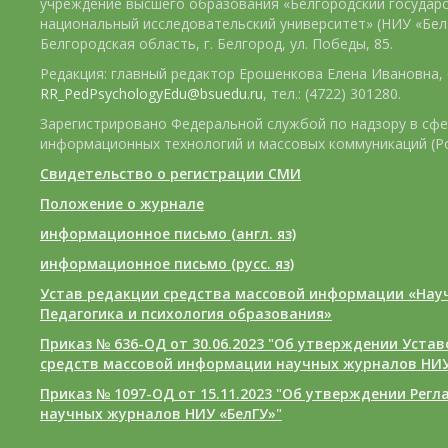
учреждение высшего образования «Белгородский государ
национальный исследовательский университет» (НИУ «БелГ
Белгородская область, г. Белгород, ул. Победы, 85.
Редакция: главный редактор Ерошенкова Елена Ивановна, e
RR_PedPsychologyEdu@bsuedu.ru
, тел.: (4722) 301280.
Зарегистрировано Федеральной службой по надзору в сфе
информационных технологий и массовых коммуникаций (Р
Свидетельство о регистрации СМИ
Положение о журнале
информационное письмо (англ. яз)
информационное письмо (русс. яз)
Устав редакции средства массовой информации «Нау
Педагогика и психология образования»
Приказ № 636-ОД от 30.06.2023 "Об утверждении Уста
средств массовой информации научных журналов НИУ
Приказ № 1097-ОД от 15.11.2023 "Об утверждении Рег
научных журналов НИУ «БелГУ»"