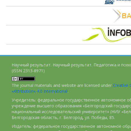
Научный результат. Научный результат. Педагогика и пси
(ISSN 2313-8971)
The journal materials and website are licensed under
Creativ
«Attribution» 4.0 International
.
Учредитель: федеральное государственное автономное о
учреждение высшего образования «Белгородский государ
национальный исследовательский университет» (НИУ «БелГ
Белгородская область, г. Белгород, ул. Победы, 85.
Издатель: федеральное государственное автономное обр