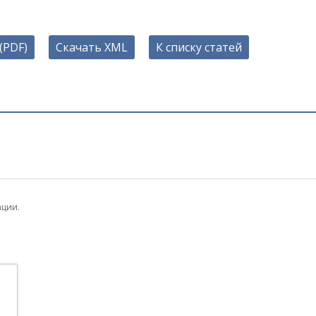
(PDF)
Скачать XML
К списку статей
ации.