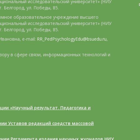
ациональный исследовательский университет» (НИУ
. Белгород, ул. Победы, 85.
номное образовательное учреждение высшего
ациональный исследовательский университет» (НИУ
. Белгород, ул. Победы, 85.
вановна, e-mail:
RR_PedPsychologyEdu@bsuedu.ru
,
зору в сфере связи, информационных технологий и
ции «Научный результат. Педагогика и
ении Уставов редакций средств массовой
дении Регламента издания научных журналов НИУ