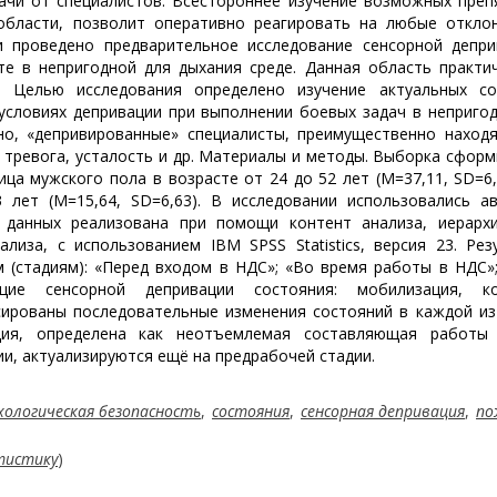
ачи от специалистов. Всестороннее изучение возможных преп
бласти, позволит оперативно реагировать на любые отклон
и проведено предварительное исследование сенсорной депри
е в непригодной для дыхания среде. Данная область практи
и. Целью исследования определено изучение актуальных со
условиях депривации при выполнении боевых задач в неприго
но, «депривированные» специалисты, преимущественно наход
х, тревога, усталость и др. Материалы и методы. Выборка сфор
ица мужского пола в возрасте от 24 до 52 лет (M=37,11, SD=6,
лет (M=15,64, SD=6,63). В исследовании использовались ав
 данных реализована при помощи контент анализа, иерархи
лиза, с использованием IBM SPSS Statistics, версия 23. Рез
 (стадиям): «Перед входом в НДС»; «Во время работы в НДС»
ие сенсорной депривации состояния: мобилизация, ко
сированы последовательные изменения состояний в каждой из
ация, определена как неотъемлемая составляющая работы
и, актуализируются ещё на предрабочей стадии.
хологическая безопасность
,
состояния
,
сенсорная депривация
,
по
тистику
)