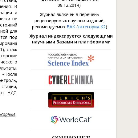
ятствий,
08.12.2014).
ения. В
вации и
Журнал включен в перечень
чески не
рецензируемых научных изданий,
стояний
рекомендуемых
ВАК
(
категория К2
)
дной для
Журнал индексируется следующими
ятся под
научными базами и платформами
мирована
1); стаж
торские
ческого
ультаты.
; «После
нтроль,
 стадий,
 в НДС.
жарные
.