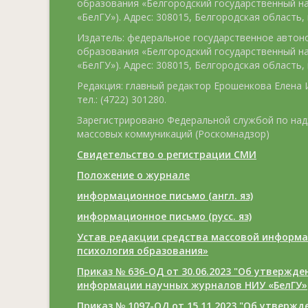
образования «Белгородский государственный н
«БелГУ»). Адрес: 308015, Белгородская область, г
Издатель: федеральное государственное авто
образования «Белгородский государственный н
«БелГУ»). Адрес: 308015, Белгородская область, г
Редакция: главный редактор Ерошенкова Елена И
тел.: (4722) 301280.
Зарегистрировано Федеральной службой по над
массовых коммуникаций (Роскомнадзор)
Свидетельство о регистрации СМИ
Положение о журнале
информационное письмо (англ. яз)
информационное письмо (русс. яз)
Устав редакции средства массовой информа
психология образования»
Приказ № 636-ОД от 30.06.2023 "Об утвержд
информации научных журналов НИУ «БелГУ»
Приказ № 1097-ОД от 15.11.2023 "Об утверж