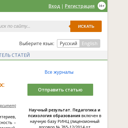
Вход
|
Регистрация
ИСКАТЬ
Выберите язык:
Русский
English
ТЕЛЬ СТАТЕЙ
Все журналы
х:
Отправить статью
ерситет)
Научный результат. Педагогика и
психология образования
включен в
итериев,
научную базу РИНЦ (лицензионный
сность –
договор № 765-12/2014 от