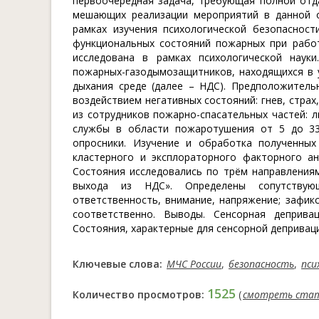
первоочередная задача, требующая полной отд
мешающих реализации мероприятий в данной о
рамках изучения психологической безопасност
функциональных состояний пожарных при работ
исследована в рамках психологической наук
пожарных-газодымозащитников, находящихся в 
дыхания среде (далее – НДС). Предположитель
воздействием негативных состояний: гнев, стра
из сотрудников пожарно-спасательных частей: л
службы в области пожаротушения от 5 до 33 
опросники. Изучение и обработка полученных
кластерного и эксплораторного факторного ана
Состояния исследовались по трём направлениям
выхода из НДС». Определены сопутствующ
ответственность, внимание, напряжение; зафик
соответственно. Выводы. Сенсорная деприв
Состояния, характерные для сенсорной деприваци
Ключевые слова:
МЧС России
,
безопасность
,
пси
1525
Количество просмотров:
(
смотреть ста