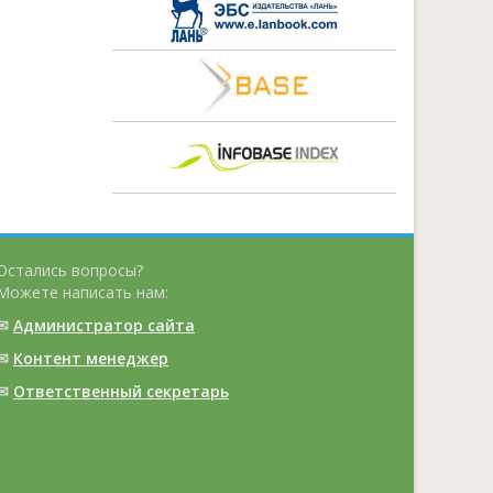
Остались вопросы?
Можете написать нам:
✉
Администратор сайта
✉
Контент менеджер
✉
Ответственный cекретарь