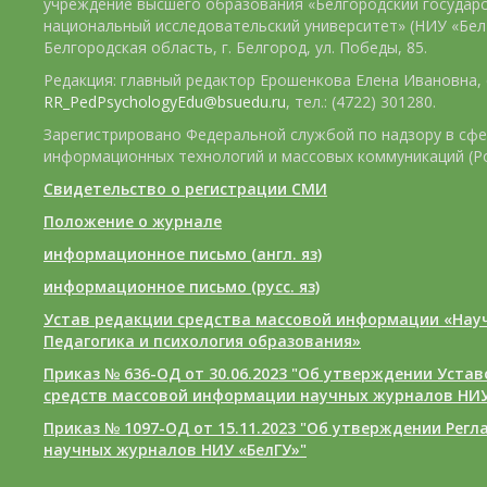
учреждение высшего образования «Белгородский государ
национальный исследовательский университет» (НИУ «БелГ
Белгородская область, г. Белгород, ул. Победы, 85.
Редакция: главный редактор Ерошенкова Елена Ивановна, e
RR_PedPsychologyEdu@bsuedu.ru
, тел.: (4722) 301280.
Зарегистрировано Федеральной службой по надзору в сфе
информационных технологий и массовых коммуникаций (Р
Свидетельство о регистрации СМИ
Положение о журнале
информационное письмо (англ. яз)
информационное письмо (русс. яз)
Устав редакции средства массовой информации «Нау
Педагогика и психология образования»
Приказ № 636-ОД от 30.06.2023 "Об утверждении Уста
средств массовой информации научных журналов НИУ
Приказ № 1097-ОД от 15.11.2023 "Об утверждении Рег
научных журналов НИУ «БелГУ»"