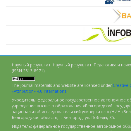
Научный результат. Научный результат. Педагогика и пси
(ISSN 2313-8971)
The journal materials and website are licensed under
Creativ
«Attribution» 4.0 International
.
Учредитель: федеральное государственное автономное о
учреждение высшего образования «Белгородский государ
национальный исследовательский университет» (НИУ «БелГ
Белгородская область, г. Белгород, ул. Победы, 85.
Издатель: федеральное государственное автономное обр