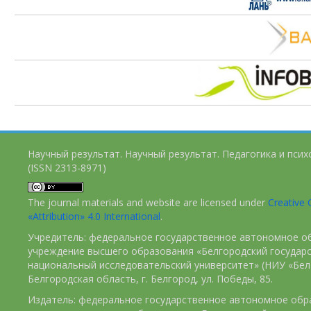
Научный результат. Научный результат. Педагогика и пси
(ISSN 2313-8971)
The journal materials and website are licensed under
Creativ
«Attribution» 4.0 International
.
Учредитель: федеральное государственное автономное о
учреждение высшего образования «Белгородский государ
национальный исследовательский университет» (НИУ «БелГ
Белгородская область, г. Белгород, ул. Победы, 85.
Издатель: федеральное государственное автономное обр