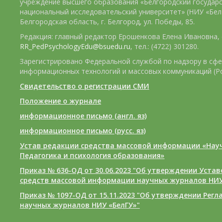
учреждение высшего образования «Белгородский государ
национальный исследовательский университет» (НИУ «БелГ
Белгородская область, г. Белгород, ул. Победы, 85.
Редакция: главный редактор Ерошенкова Елена Ивановна, e
RR_PedPsychologyEdu@bsuedu.ru
, тел.: (4722) 301280.
Зарегистрировано Федеральной службой по надзору в сфе
информационных технологий и массовых коммуникаций (Р
Свидетельство о регистрации СМИ
Положение о журнале
информационное письмо (англ. яз)
информационное письмо (русс. яз)
Устав редакции средства массовой информации «Нау
Педагогика и психология образования»
Приказ № 636-ОД от 30.06.2023 "Об утверждении Уста
средств массовой информации научных журналов НИУ
Приказ № 1097-ОД от 15.11.2023 "Об утверждении Рег
научных журналов НИУ «БелГУ»"