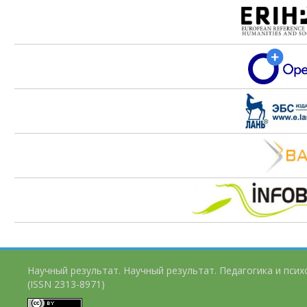
Научный результат. Научный результат. Педагогика и пси
(ISSN 2313-8971)