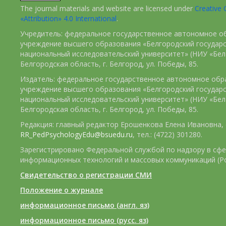
The journal materials and website are licensed under
Creativ
«Attribution» 4.0 International
.
Учредитель: федеральное государственное автономное о
учреждение высшего образования «Белгородский государ
национальный исследовательский университет» (НИУ «БелГ
Белгородская область, г. Белгород, ул. Победы, 85.
Издатель: федеральное государственное автономное обр
учреждение высшего образования «Белгородский государ
национальный исследовательский университет» (НИУ «БелГ
Белгородская область, г. Белгород, ул. Победы, 85.
Редакция: главный редактор Ерошенкова Елена Ивановна, e
RR_PedPsychologyEdu@bsuedu.ru
, тел.: (4722) 301280.
Зарегистрировано Федеральной службой по надзору в сфе
информационных технологий и массовых коммуникаций (Р
Свидетельство о регистрации СМИ
Положение о журнале
информационное письмо (англ. яз)
информационное письмо (русс. яз)