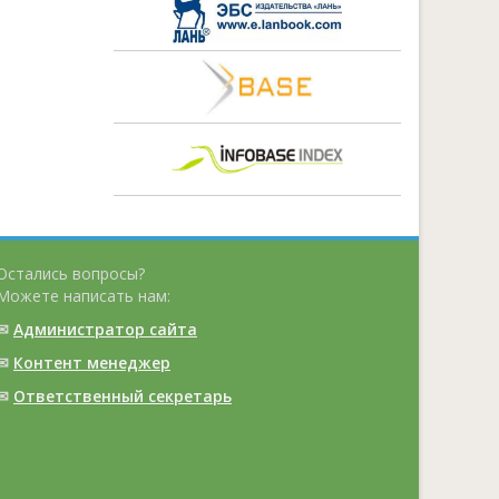
Остались вопросы?
Можете написать нам:
✉
Администратор сайта
✉
Контент менеджер
✉
Ответственный cекретарь