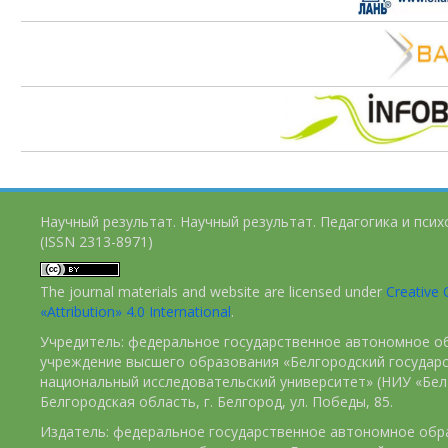
Научный результат. Научный результат. Педагогика и пси
(ISSN 2313-8971)
The journal materials and website are licensed under
Creativ
«Attribution» 4.0 International
.
Учредитель: федеральное государственное автономное о
учреждение высшего образования «Белгородский государ
национальный исследовательский университет» (НИУ «БелГ
Белгородская область, г. Белгород, ул. Победы, 85.
Издатель: федеральное государственное автономное обр