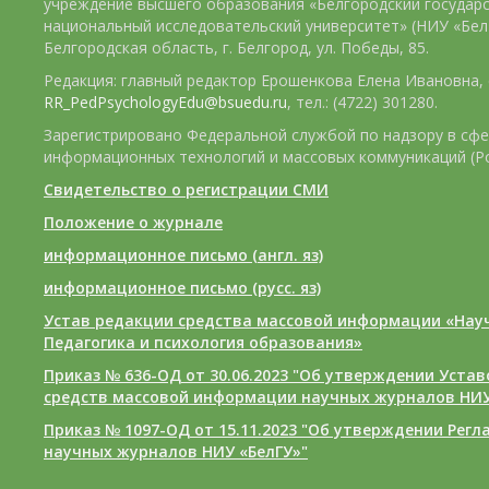
учреждение высшего образования «Белгородский государ
национальный исследовательский университет» (НИУ «БелГ
Белгородская область, г. Белгород, ул. Победы, 85.
Редакция: главный редактор Ерошенкова Елена Ивановна, e
RR_PedPsychologyEdu@bsuedu.ru
, тел.: (4722) 301280.
Зарегистрировано Федеральной службой по надзору в сфе
информационных технологий и массовых коммуникаций (Р
Свидетельство о регистрации СМИ
Положение о журнале
информационное письмо (англ. яз)
информационное письмо (русс. яз)
Устав редакции средства массовой информации «Нау
Педагогика и психология образования»
Приказ № 636-ОД от 30.06.2023 "Об утверждении Уста
средств массовой информации научных журналов НИУ
Приказ № 1097-ОД от 15.11.2023 "Об утверждении Рег
научных журналов НИУ «БелГУ»"