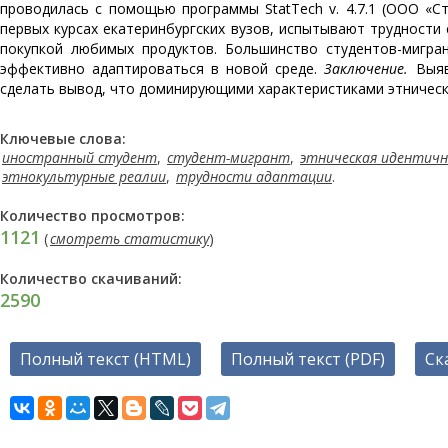
проводилась с помощью программы StatTech v. 4.7.1 (ООО «Ст
первых курсах екатеринбургских вузов, испытывают трудност
покупкой любимых продуктов. Большинство студентов-мигра
эффективно адаптироваться в новой среде.
Заключение.
Выяв
сделать вывод, что доминирующими характеристиками этническ
Ключевые слова:
иностранный студент
,
студент-мигрант
,
этническая идентич
этнокультурные реалии
,
трудности адаптации
.
Количество просмотров:
1121
(
смотреть статистику
)
Количество скачиваний:
2590
Полный текст (HTML)
Полный текст (PDF)
Ск