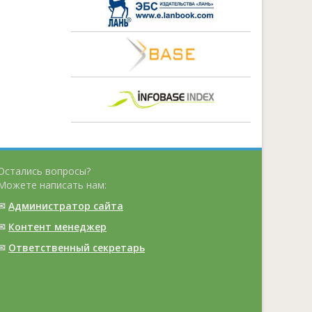
Остались вопросы?
Можете написать нам:
✉
Администратор сайта
✉
Контент менеджер
✉
Ответственный cекретарь