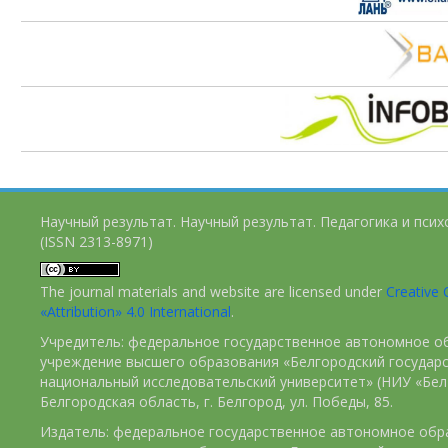
Научный результат. Научный результат. Педагогика и пси
(ISSN 2313-8971)
The journal materials and website are licensed under
Creativ
«Attribution» 4.0 International
.
Учредитель: федеральное государственное автономное о
учреждение высшего образования «Белгородский государ
национальный исследовательский университет» (НИУ «БелГ
Белгородская область, г. Белгород, ул. Победы, 85.
Издатель: федеральное государственное автономное обр