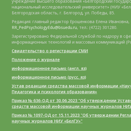
учреждение высшего образования «Белгородский государ
национальный исследовательский университет» (НИУ «БелГ
Белгородская область, г. Белгород, ул. Победы, 85.
Редакция: главный редактор Ерошенкова Елена Ивановна, e
RR_PedPsychologyEdu@bsuedu.ru
, тел.: (4722) 301280.
Зарегистрировано Федеральной службой по надзору в сфе
информационных технологий и массовых коммуникаций (Р
Свидетельство о регистрации СМИ
Положение о журнале
информационное письмо (англ. яз)
информационное письмо (русс. яз)
Устав редакции средства массовой информации «Нау
Педагогика и психология образования»
Приказ № 636-ОД от 30.06.2023 "Об утверждении Уста
средств массовой информации научных журналов НИУ
Приказ № 1097-ОД от 15.11.2023 "Об утверждении Рег
научных журналов НИУ «БелГУ»"