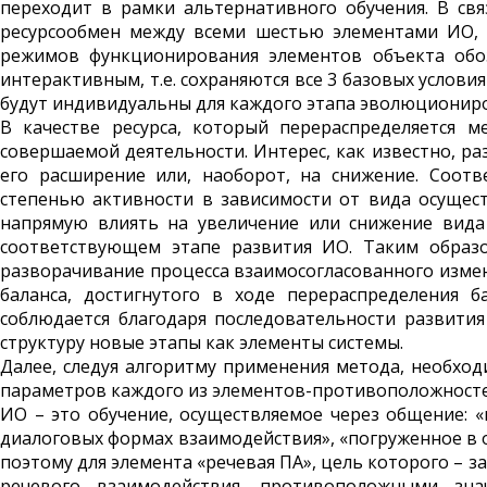
переходит в рамки альтернативного обучения. В св
ресурсообмен между всеми шестью элементами ИО, 
режимов функционирования элементов объекта обоз
интерактивным, т.е. сохраняются все 3 базовых услови
будут индивидуальны для каждого этапа эволюциониро
В качестве ресурса, который перераспределяется 
совершаемой деятельности. Интерес, как известно, раз
его расширение или, наоборот, на снижение. Соотв
степенью активности в зависимости от вида осущес
напрямую влиять на увеличение или снижение вида
соответствующем этапе развития ИО. Таким образо
разворачивание процесса взаимосогласованного изме
баланса, достигнутого в ходе перераспределения б
соблюдается благодаря последовательности развития
структуру новые этапы как элементы системы.
Далее, следуя алгоритму применения метода, необх
параметров каждого из элементов-противоположностей
ИО – это обучение, осуществляемое через общение: 
диалоговых формах взаимодействия», «погруженное в о
поэтому для элемента «речевая ПА», цель которого – з
речевого взаимодействия, противоположными зна