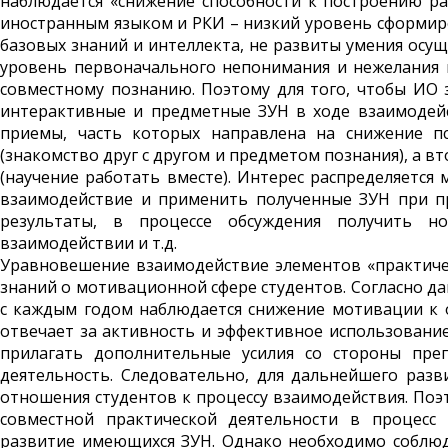
наблюдается «снижение способности к построению разв
иностранным языком и РКИ – низкий уровень сформир
базовых знаний и интеллекта, не развиты умения осу
уровень первоначального непонимания и нежелания по
совместному познанию. Поэтому для того, чтобы ИО з
интерактивные и предметные ЗУН в ходе взаимодей
приемы, часть которых направлена на снижение пс
(знакомство друг с другом и предметом познания), а в
(научение работать вместе). Интерес распределяетс
взаимодействие и применить полученные ЗУН при п
результаты, в процессе обсуждения получить н
взаимодействии и т.д.
Уравновешение взаимодействие элементов «практичес
знаний о мотивационной сфере студентов. Согласно да
с каждым годом наблюдается снижение мотивации к о
отвечает за активность и эффективное использование
прилагать дополнительные усилия со стороны пре
деятельность. Следовательно, для дальнейшего раз
отношения студентов к процессу взаимодействия. Поэ
совместной практической деятельности в процесс
развитие имеющихся ЗУН. Однако необходимо соблюда