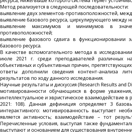
ресурса, ниже/выше которого система теряет устойчивос
Метод реализуется в следующей последовательности:
выявление двух элементов-противоположностей, межд
выявление базового ресурса, циркулирующего между н
выявление максимумов и минимумов в значе
противоположностей;
выявление фазового сдвига в функционировании эл
базового ресурса.
В качестве вспомогательного метода в исследовани
июле 2021 г. среди преподавателей различных н
объективных и субъективных причин, препятствующих
ответы дополнили сведения контент-анализа лит
результатов по ходу данного исследования.
Научные результаты и дискуссия (Research Results and D
мотивированности обучающихся в форме уважения, 
интеллектуальное и эвристическое взаимодействие в р
2021: 108). Данная дефиниция определяет 3 базов
интерактивного: мотивированность выступает необ
является активность; взаимодействие – тот резуль
Перечисленные условия, выступая также фундамента
выступают и основанием для существования внутренни