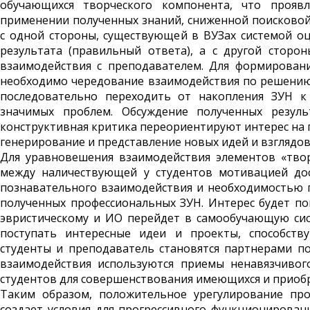
обучающихся творческого компонента, что проявл
применении полученных знаний, сниженной поисковой
с одной стороны, существующей в ВУЗах системой о
результата (правильный ответа), а с другой сторо
взаимодействия с преподавателем. Для формирован
необходимо чередование взаимодействия по решению 
последовательно переходить от накопления ЗУН к
значимых проблем. Обсуждение полученных резуль
конструктивная критика переориентируют интерес на 
генерирование и представление новых идей и взглядов
Для уравновешения взаимодействия элементов «твор
между наличествующей у студентов мотивацией дос
познавательного взаимодействия и необходимостью
полученных профессиональных ЗУН. Интерес будет п
эвристическому и ИО перейдет в самообучающую сист
поступать интересные идеи и проекты, способств
студенты и преподаватель становятся партнерами по 
взаимодействия используются приемы ненавязчивог
студентов для совершенствования имеющихся и приобр
Таким образом, положительное урегулирование про
создает условия для прогрессивного функционирован