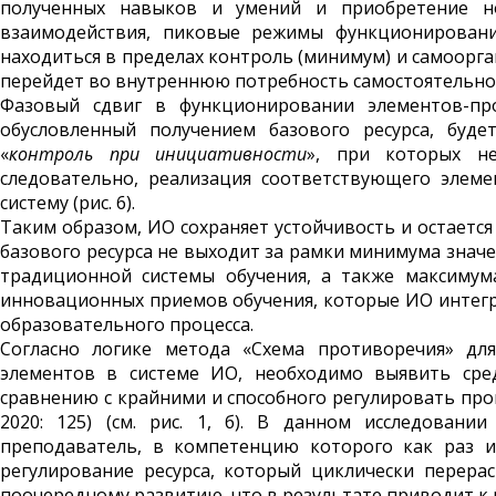
полученных навыков и умений и приобретение но
взаимодействия, пиковые режимы функционирования
находиться в пределах контроль (минимум) и самоорган
перейдет во внутреннюю потребность самостоятельно 
Фазовый сдвиг в функционировании элементов-про
обусловленный получением базового ресурса, буде
«
контроль при инициативности
», при которых н
следовательно, реализация соответствующего элем
систему (рис. 6).
Таким образом, ИО сохраняет устойчивость и остается
базового ресурса не выходит за рамки минимума знач
традиционной системы обучения, а также максимум
инновационных приемов обучения, которые ИО интегри
образовательного процесса.
Согласно логике метода «Схема противоречия» для
элементов в системе ИО, необходимо выявить сре
сравнению с крайними и способного регулировать про
2020: 125) (см. рис. 1, б). В данном исследовании
преподаватель, в компетенцию которого как раз и
регулирование ресурса, который циклически перера
поочередному развитию, что в результате приводит к 