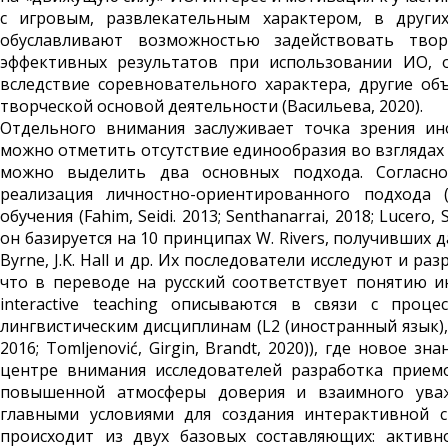
с игровым, развлекательным характером, в других
обуславливают возможностью задействовать твор
эффективных результатов при использовании ИО, о
вследствие соревновательного характера, другие о
творческой основой деятельности (Васильева, 2020).
Отдельного внимания заслуживает точка зрения ин
можно отметить отсутствие единообразия во взглядах
можно выделить два основных подхода. Согласно
реализация личностно-ориентированного подхода (
обучения (Fahim, Seidi. 2013; Senthanarrai, 2018; Lucer
он базируется на 10 принципах W. Rivers, получивших да
Byrne, J.K. Hall и др. Их последователи исследуют и раз
что в переводе на русский соответствует понятию и
interactive teaching описываются в связи с проц
лингвистическим дисциплинам (L2 (иностранный язык), Lite
2016; Tomljenović, Girgin, Brandt, 2020)), где новое 
центре внимания исследователей разработка прием
повышенной атмосферы доверия и взаимного уваж
главными условиями для создания интерактивной с
происходит из двух базовых составляющих: актив