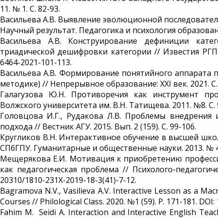
11. № 1. С. 82-93.
Васильева А.В. Выявление эволюционной последовател
Научный результат. Педагогика и психология образования. 
Васильева А.В. Конструирование дефиниции кате
триадической дешифровки категории // Известия РГПУ им
6464-2021-101-113.
Васильева А.В. Формирование понятийного аппарата п
методике) // Непрерывное образование: XXI век. 2021. С. 58
Галагузова Ю.Н. Противоречия как инструмент про
Волжского университета им. В.Н. Татищева. 2011. №8. С. 
Головцова И.Г., Рудакова Л.В. Проблемы внедрения
подхода // Вестник АГУ. 2015. Вып. 2 (159). С. 99-106.
Кругликов В.Н. Интерактивное обучение в высшей шко
СПбГПУ. Гуманитарные и общественные науки. 2013. № 4(1
Мещерякова Е.И. Мотивация к приобретению професс
как педагогическая проблема // Психолого-педагогическ
20310/1810-231X-2019-18-3(41)-7-12.
Bagramova N.V., Vasilieva A.V. Interactive Lesson as a M
Courses // Philological Class. 2020. №1 (59). P. 171-181. DOI
Fahim M. Seidi A. Interaction and Interactive English Tea