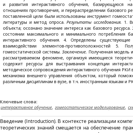
и развития интерактивного обучения, базирующуюся на
отношениях противоречия, и перераспределении базового р
поставленной цели были использованы инструмент гомеоста
литературы и метод опроса.
Результаты исследования.
1. 
объекта; осознано значение интереса как базового ресурса
состоянии максимального и минимального потребления ба
интерактивного обучения. 4. Определены существующие
взаимодействии элементов-противоположностей 5. П
гомеостатической системы.
Заключение.
Полученная модель ин
рассматриваемом феномене, организуя имеющиеся теоретич
содержит ресурсы для выстраивания концепции интеракти
методическое сопровождения интерактивного обучения РКИ в
механизма внешнего управления объектом, который помож
различным дисциплинам в вузе, в т.ч. иностранным языкам и Р
Ключевые слова:
интерактивное обучение
,
гомеостатическое моделирование
,
сх
Введение (Introduction). В контексте реализации комп
теоретических знаний смещается на обеспечение пра