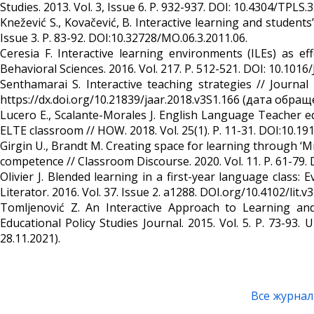
Studies. 2013. Vol. 3, Issue 6. P. 932-937. DOI: 10.4304/TPLS.3
Knežević S., Kovačević, B. Interactive learning and students’
Issue 3. P. 83-92. DOI:10.32728/MO.06.3.2011.06.
Ceresia F. Interactive learning environments (ILEs) as eff
Behavioral Sciences. 2016. Vol. 217. P. 512-521. DOI: 10.1016
Senthamarai S. Interactive teaching strategies // Journal
https://dx.doi.org/10.21839/jaar.2018.v3S1.166 (дата обраще
Lucero E., Scalante-Morales J. English Language Teacher e
ELTE classroom // HOW. 2018. Vol. 25(1). P. 11-31. DOI:10.19
Girgin U., Brandt M. Creating space for learning through ‘M
competence // Classroom Discourse. 2020. Vol. 11. P. 61-79.
Olivier J. Blended learning in a first-year language class:
Literator. 2016. Vol. 37. Issue 2. a1288. DOI.org/10.4102/lit.v3
Tomljenović Z. An Interactive Approach to Learning and
Educational Policy Studies Journal. 2015. Vol. 5. P. 73-93. 
28.11.2021).
Все журна