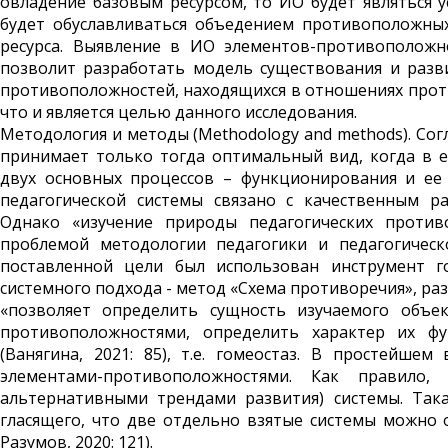
овладение базовым ресурсом, то ИО будет являться 
будет обуславливаться объедением противоположны
ресурса. Выявление в ИО элементов-противоположн
позволит разработать модель существования и разв
противоположностей, находящихся в отношениях проти
что и является целью данного исследования.
Методология и методы (Methodology and methods). Сог
принимает только тогда оптимальный вид, когда в е
двух основных процессов – функционирования и ее р
педагогической системы связано с качественным р
Однако «изучение природы педагогических против
проблемой методологии педагогики и педагогическ
поставленной цели был использован инструмент г
системного подхода - метод «Схема противоречия», раз
«позволяет определить сущность изучаемого объек
противоположностями, определить характер их фу
(Ванягина, 2021: 85), т.е. гомеостаз. В простейше
элементами-противоположностями. Как правило
альтернативными трендами развития) системы. Така
гласящего, что две отдельно взятые системы можно 
Разумов, 2020: 121).