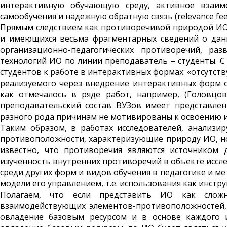
интерактивную обучающую среду, активное взаимо
самообучения и надежную обратную связь (relevance feedba
Прямым следствием как противоречивой природой ИО,
и имеющихся весьма фрагментарных сведений о дан
организационно-педагогических противоречий, ра
технологий ИО по линии преподаватель – студенты. С
студентов к работе в интерактивных формах: «отсутст
реализуемого через внедрение интерактивных форм обу
как отмечалось в ряде работ, например, (Головцова
преподавательский состав ВУЗов имеет представлен
разного рода причинам не мотивированы к освоению 
Таким образом, в работах исследователей, анализи
противоположности, характеризующие природу ИО, но
известно, что противоречия являются источником 
изученность внутренних противоречий в объекте исс
среди других форм и видов обучения в педагогике и м
модели его управлением, т.е. использования как инст
Полагаем, что если представить ИО как сложн
взаимодействующих элементов-противоположностей,
овладение базовым ресурсом и в основе каждого 