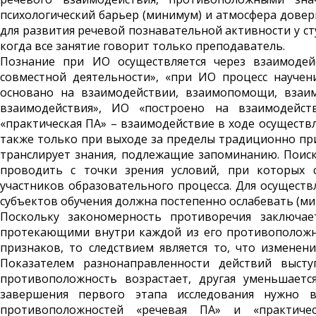
психологический барьер (минимум) и атмосфера довери
для развития речевой познавательной активности у ст
когда все занятие говорит только преподаватель.
Познание при ИО осуществляется через взаимодей
совместной деятельности», «при ИО процесс научен
основано на взаимодействии, взаимопомощи, взаим
взаимодействия», ИО «построено на взаимодейств
«практическая ПА» – взаимодействие в ходе осуществ
также только при выходе за пределы традиционно пр
транслирует знания, подлежащие запоминанию. Пои
проводить с точки зрения условий, при которых с
участников образовательного процесса. Для осущест
субъектов обучения должна постепенно ослабевать (мин
Поскольку закономерность противоречия заключае
протекающими внутри каждой из его противоположно
признаков, то следствием является то, что измене
Показателем разнонаправленности действий выст
противоположность возрастает, другая уменьшается
завершения первого этапа исследования нужно 
противоположностей «речевая ПА» и «практичес