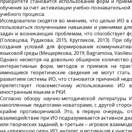
приоритете становится использование форм и прием
обучения за счет активизации учебно-познавательной
учебного процесса.
Исследователи сходятся во мнениях, что целью ИО в 
пользоваться полученными навыками и умениями для
задач и возникающих проблемам, что способствует 
(Головцова, Рудакова, 2015; Кругликов, 2013). При 
создания условий для формирования коммуникатив
языковой среды (Мещерякова, 2019; Bagramova, Vasilieva,
Однако несмотря на довольно обширное количество 
интерактивных форм, методов и приемов на практ
имеющиеся теоретические сведения не могут стать
развитием системы ИО, что становится причиной недо
препятствует повсеместному использованию ИО в
иностранным языкам и РКИ.
Согласно обзору научно-методической литературы 
накопленные педагогами-новаторами, с другой сторо
крайне противоречивой. Это, в первую очередь, от
взаимодействие при ИО подразумевается активное диа
или творческих заданий, в-третьих – игровое взаимо
на «движущую силу» ИО: интерес и мотивация к участи