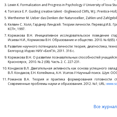
Lewin К. Formalization and Progress in Psychology // University of lova Studi
Torrance E. P. Guiding creative talent - Englewood Cliffs, W.J.: Prentice-Holl
Wertheimer M. Ueber das Denken der Naturvoelker, Zahlen und Zahlgebilde.
Келвин С. Холл, Гарднер Линдсей. Теории личности. Перевод И.Б. Гриншпун
КСП+, 1997.
Кормакова В.Н. Инициативное исследовательское поведение ста
Исаева Н.И., Кормакова В.Н. Образование и общество. 2010. № 6(65). С
Развитие научного потенциала личности: теория, диагностика, техноло
Белгород: Изд-во НИУ «БелГУ», 2011. 316 с.
Кормакова В.Н. О развитии познавательных способностей учащейся
Красноярск, 2010. № 2 (08). Часть 2. С. 227-231.
Кондаков В.Л. Двигательная активность как основа успешного ов
В.Л. Кондаков, Е.Н. Копейкина, А.Н. Усатов // Научный поиск. Шуя: ОО
Романов В.А. Теория и практика формирования готовности ст
Современные проблемы науки и образования. 2012. №1; URL:
www.sc
Все журна