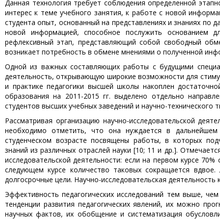
Данная технология требует соблюдения определенной этапн
интерес к теме учебного занятия, к работе с новой информа
студента опыт, основанный на представлениях и знаниях по 
новой информацией, способное послужить основанием дл
рефлексивный этап, представляющий собой свободный обм
возникает потребность в обмене мнениями о полученной инф
Одной из важных составляющих работы с будущими специал
деятельность, открывающую широкие возможности для стиму
и практике педагогики высшей школы накоплен достаточно
образования на 2011-2015 гг. выделено отдельно направл
студентов высших учебных заведений и научно-технического 
Рассматривая организацию научно-исследовательской деяте
необходимо отметить, что она нуждается в дальнейшем 
студенческом возрасте посвящены работы, в которых подч
знаний из различных отраслей науки [10; 11 и др.]. Отмечает
исследовательской деятельности: если на первом курсе 70% 
следующем курсе количество таковых сокращается вдвое.
долгосрочные цели. Научно-исследовательская деятельность 
Эффективность педагогических исследований тем выше, чем
тенденции развития педагогических явлений, их можно прог
научных фактов, их обобщение и систематизация обусловли