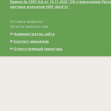
Приказ № 1097-ОД от 15.11.2023 "Об утверждении Рег
научных журналов НИУ «БелГУ»"
Остались вопросы?
Можете написать нам:
✉
Администратор сайта
✉
Контент менеджер
✉
Ответственный cекретарь