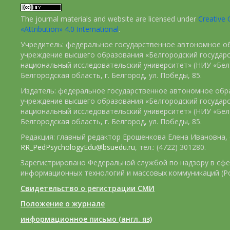
The journal materials and website are licensed under
Creativ
«Attribution» 4.0 International
.
Учредитель: федеральное государственное автономное о
учреждение высшего образования «Белгородский государ
национальный исследовательский университет» (НИУ «БелГ
Белгородская область, г. Белгород, ул. Победы, 85.
Издатель: федеральное государственное автономное обр
учреждение высшего образования «Белгородский государ
национальный исследовательский университет» (НИУ «БелГ
Белгородская область, г. Белгород, ул. Победы, 85.
Редакция: главный редактор Ерошенкова Елена Ивановна, e
RR_PedPsychologyEdu@bsuedu.ru
, тел.: (4722) 301280.
Зарегистрировано Федеральной службой по надзору в сфе
информационных технологий и массовых коммуникаций (Р
Свидетельство о регистрации СМИ
Положение о журнале
информационное письмо (англ. яз)