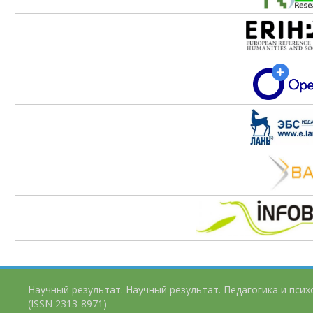
Научный результат. Научный результат. Педагогика и пси
(ISSN 2313-8971)