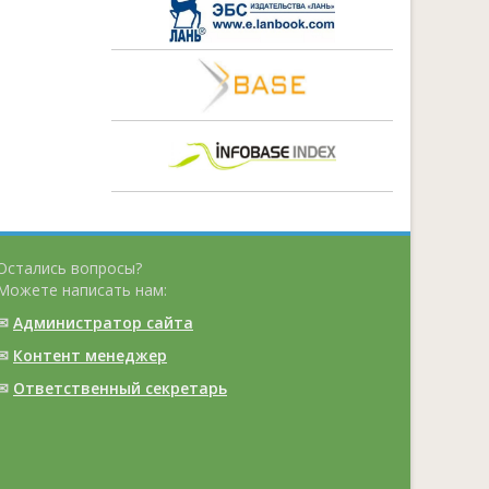
Остались вопросы?
Можете написать нам:
✉
Администратор сайта
✉
Контент менеджер
✉
Ответственный cекретарь