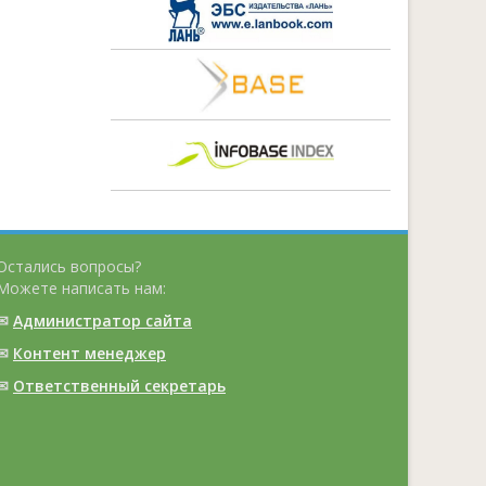
Остались вопросы?
Можете написать нам:
✉
Администратор сайта
✉
Контент менеджер
✉
Ответственный cекретарь