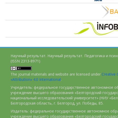
Научный результат. Научный результат. Педагогика и пси
(ISSN 2313-8971)
The journal materials and website are licensed under
Creativ
«Attribution» 4.0 International
.
Учредитель: федеральное государственное автономное о
учреждение высшего образования «Белгородский государ
национальный исследовательский университет» (НИУ «БелГ
Белгородская область, г. Белгород, ул. Победы, 85.
Издатель: федеральное государственное автономное обр
учреждение высшего образования «Белгородский государ