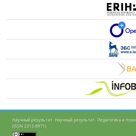
Научный результат. Научный результат. Педагогика и пси
(ISSN 2313-8971)