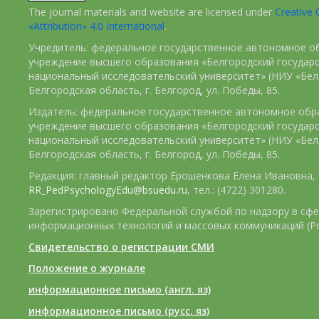
The journal materials and website are licensed under
Creativ
«Attribution» 4.0 International
.
Учредитель: федеральное государственное автономное о
учреждение высшего образования «Белгородский государ
национальный исследовательский университет» (НИУ «БелГ
Белгородская область, г. Белгород, ул. Победы, 85.
Издатель: федеральное государственное автономное обр
учреждение высшего образования «Белгородский государ
национальный исследовательский университет» (НИУ «БелГ
Белгородская область, г. Белгород, ул. Победы, 85.
Редакция: главный редактор Ерошенкова Елена Ивановна, e
RR_PedPsychologyEdu@bsuedu.ru
, тел.: (4722) 301280.
Зарегистрировано Федеральной службой по надзору в сфе
информационных технологий и массовых коммуникаций (Р
Свидетельство о регистрации СМИ
Положение о журнале
информационное письмо (англ. яз)
информационное письмо (русс. яз)