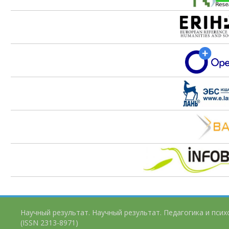
Научный результат. Научный результат. Педагогика и пси
(ISSN 2313-8971)