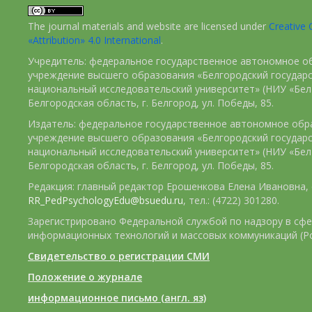
The journal materials and website are licensed under
Creativ
«Attribution» 4.0 International
.
Учредитель: федеральное государственное автономное о
учреждение высшего образования «Белгородский государ
национальный исследовательский университет» (НИУ «БелГ
Белгородская область, г. Белгород, ул. Победы, 85.
Издатель: федеральное государственное автономное обр
учреждение высшего образования «Белгородский государ
национальный исследовательский университет» (НИУ «БелГ
Белгородская область, г. Белгород, ул. Победы, 85.
Редакция: главный редактор Ерошенкова Елена Ивановна, e
RR_PedPsychologyEdu@bsuedu.ru
, тел.: (4722) 301280.
Зарегистрировано Федеральной службой по надзору в сфе
информационных технологий и массовых коммуникаций (Р
Свидетельство о регистрации СМИ
Положение о журнале
информационное письмо (англ. яз)