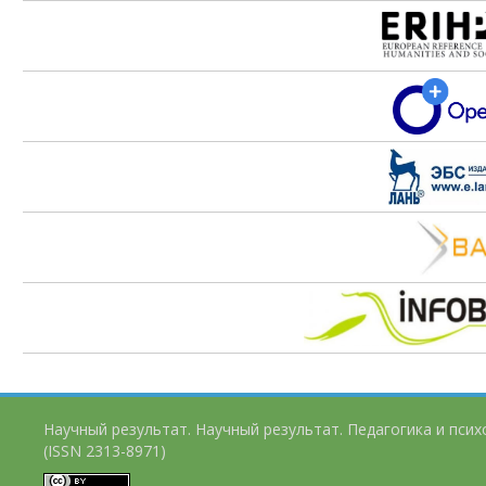
Научный результат. Научный результат. Педагогика и пси
(ISSN 2313-8971)