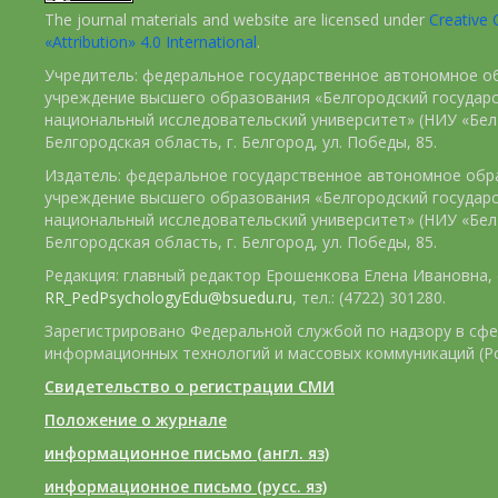
The journal materials and website are licensed under
Creativ
«Attribution» 4.0 International
.
Учредитель: федеральное государственное автономное о
учреждение высшего образования «Белгородский государ
национальный исследовательский университет» (НИУ «БелГ
Белгородская область, г. Белгород, ул. Победы, 85.
Издатель: федеральное государственное автономное обр
учреждение высшего образования «Белгородский государ
национальный исследовательский университет» (НИУ «БелГ
Белгородская область, г. Белгород, ул. Победы, 85.
Редакция: главный редактор Ерошенкова Елена Ивановна, e
RR_PedPsychologyEdu@bsuedu.ru
, тел.: (4722) 301280.
Зарегистрировано Федеральной службой по надзору в сфе
информационных технологий и массовых коммуникаций (Р
Свидетельство о регистрации СМИ
Положение о журнале
информационное письмо (англ. яз)
информационное письмо (русс. яз)