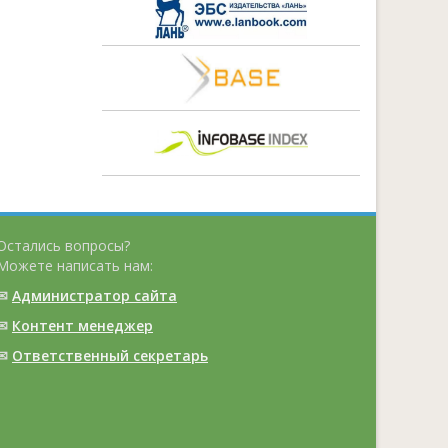
Остались вопросы?
Можете написать нам:
✉
Администратор сайта
✉
Контент менеджер
✉
Ответственный cекретарь