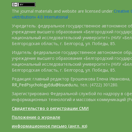
The journal materials and website are licensed under
Creativ
«Attribution» 4.0 International
.
Учредитель: федеральное государственное автономное о
учреждение высшего образования «Белгородский государ
национальный исследовательский университет» (НИУ «БелГ
Белгородская область, г. Белгород, ул. Победы, 85.
Издатель: федеральное государственное автономное обр
учреждение высшего образования «Белгородский государ
национальный исследовательский университет» (НИУ «БелГ
Белгородская область, г. Белгород, ул. Победы, 85.
Редакция: главный редактор Ерошенкова Елена Ивановна, e
RR_PedPsychologyEdu@bsuedu.ru
, тел.: (4722) 301280.
Зарегистрировано Федеральной службой по надзору в сфе
информационных технологий и массовых коммуникаций (Р
Свидетельство о регистрации СМИ
Положение о журнале
информационное письмо (англ. яз)