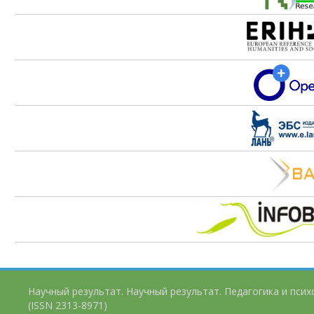
Научный результат. Научный результат. Педагогика и пси
(ISSN 2313-8971)