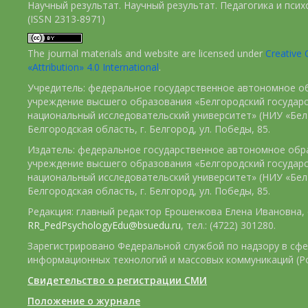
Научный результат. Научный результат. Педагогика и пси
(ISSN 2313-8971)
The journal materials and website are licensed under
Creativ
«Attribution» 4.0 International
.
Учредитель: федеральное государственное автономное о
учреждение высшего образования «Белгородский государ
национальный исследовательский университет» (НИУ «БелГ
Белгородская область, г. Белгород, ул. Победы, 85.
Издатель: федеральное государственное автономное обр
учреждение высшего образования «Белгородский государ
национальный исследовательский университет» (НИУ «БелГ
Белгородская область, г. Белгород, ул. Победы, 85.
Редакция: главный редактор Ерошенкова Елена Ивановна, e
RR_PedPsychologyEdu@bsuedu.ru
, тел.: (4722) 301280.
Зарегистрировано Федеральной службой по надзору в сфе
информационных технологий и массовых коммуникаций (Р
Свидетельство о регистрации СМИ
Положение о журнале