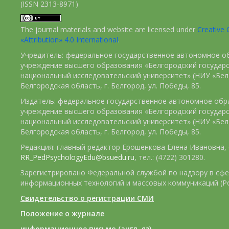
(ISSN 2313-8971)
The journal materials and website are licensed under
Creativ
«Attribution» 4.0 International
.
Учредитель: федеральное государственное автономное о
учреждение высшего образования «Белгородский государ
национальный исследовательский университет» (НИУ «БелГ
Белгородская область, г. Белгород, ул. Победы, 85.
Издатель: федеральное государственное автономное обр
учреждение высшего образования «Белгородский государ
национальный исследовательский университет» (НИУ «БелГ
Белгородская область, г. Белгород, ул. Победы, 85.
Редакция: главный редактор Ерошенкова Елена Ивановна, e
RR_PedPsychologyEdu@bsuedu.ru
, тел.: (4722) 301280.
Зарегистрировано Федеральной службой по надзору в сфе
информационных технологий и массовых коммуникаций (Р
Свидетельство о регистрации СМИ
Положение о журнале
информационное письмо (англ. яз)