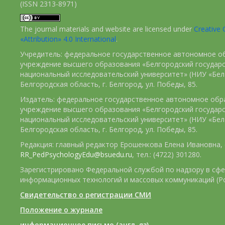
(ISSN 2313-8971)
The journal materials and website are licensed under
Creativ
«Attribution» 4.0 International
.
Учредитель: федеральное государственное автономное о
учреждение высшего образования «Белгородский государ
национальный исследовательский университет» (НИУ «БелГ
Белгородская область, г. Белгород, ул. Победы, 85.
Издатель: федеральное государственное автономное обр
учреждение высшего образования «Белгородский государ
национальный исследовательский университет» (НИУ «БелГ
Белгородская область, г. Белгород, ул. Победы, 85.
Редакция: главный редактор Ерошенкова Елена Ивановна, e
RR_PedPsychologyEdu@bsuedu.ru
, тел.: (4722) 301280.
Зарегистрировано Федеральной службой по надзору в сфе
информационных технологий и массовых коммуникаций (Р
Свидетельство о регистрации СМИ
Положение о журнале
информационное письмо (англ. яз)