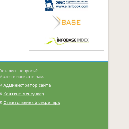
Остались вопросы?
Можете написать нам:
✉
Администратор сайта
✉
Контент менеджер
✉
Ответственный cекретарь