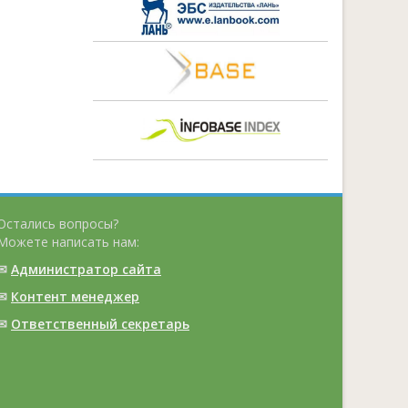
Остались вопросы?
Можете написать нам:
✉
Администратор сайта
✉
Контент менеджер
✉
Ответственный cекретарь