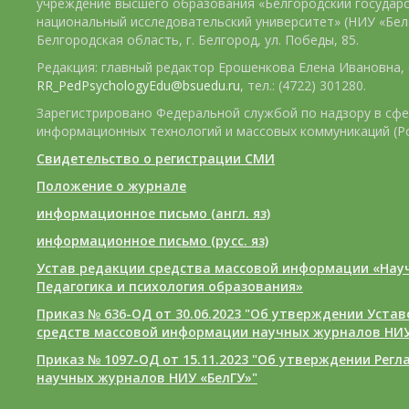
учреждение высшего образования «Белгородский государ
национальный исследовательский университет» (НИУ «БелГ
Белгородская область, г. Белгород, ул. Победы, 85.
Редакция: главный редактор Ерошенкова Елена Ивановна, e
RR_PedPsychologyEdu@bsuedu.ru
, тел.: (4722) 301280.
Зарегистрировано Федеральной службой по надзору в сфе
информационных технологий и массовых коммуникаций (Р
Свидетельство о регистрации СМИ
Положение о журнале
информационное письмо (англ. яз)
информационное письмо (русс. яз)
Устав редакции средства массовой информации «Нау
Педагогика и психология образования»
Приказ № 636-ОД от 30.06.2023 "Об утверждении Уста
средств массовой информации научных журналов НИУ
Приказ № 1097-ОД от 15.11.2023 "Об утверждении Рег
научных журналов НИУ «БелГУ»"