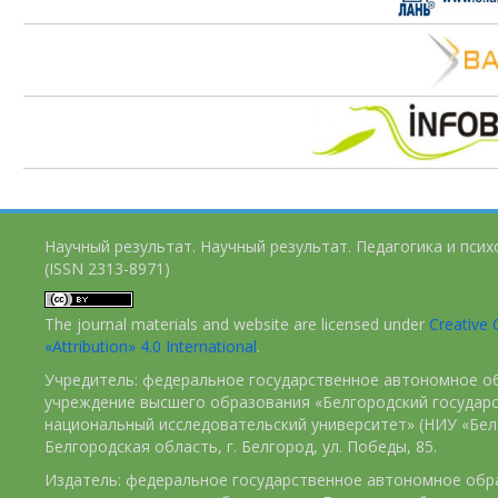
Научный результат. Научный результат. Педагогика и пси
(ISSN 2313-8971)
The journal materials and website are licensed under
Creativ
«Attribution» 4.0 International
.
Учредитель: федеральное государственное автономное о
учреждение высшего образования «Белгородский государ
национальный исследовательский университет» (НИУ «БелГ
Белгородская область, г. Белгород, ул. Победы, 85.
Издатель: федеральное государственное автономное обр