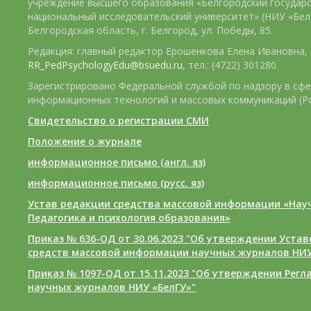
учреждение высшего образования «Белгородский государ
национальный исследовательский университет» (НИУ «БелГ
Белгородская область, г. Белгород, ул. Победы, 85.
Редакция: главный редактор Ерошенкова Елена Ивановна, e
RR_PedPsychologyEdu@bsuedu.ru
, тел.: (4722) 301280.
Зарегистрировано Федеральной службой по надзору в сфе
информационных технологий и массовых коммуникаций (Р
Свидетельство о регистрации СМИ
Положение о журнале
информационное письмо (англ. яз)
информационное письмо (русс. яз)
Устав редакции средства массовой информации «Нау
Педагогика и психология образования»
Приказ № 636-ОД от 30.06.2023 "Об утверждении Уста
средств массовой информации научных журналов НИУ
Приказ № 1097-ОД от 15.11.2023 "Об утверждении Рег
научных журналов НИУ «БелГУ»"