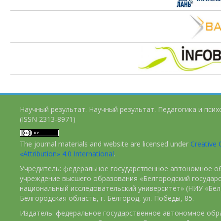
Научный результат. Научный результат. Педагогика и пси
(ISSN 2313-8971)
The journal materials and website are licensed under
Creativ
«Attribution» 4.0 International
.
Учредитель: федеральное государственное автономное о
учреждение высшего образования «Белгородский государ
национальный исследовательский университет» (НИУ «БелГ
Белгородская область, г. Белгород, ул. Победы, 85.
Издатель: федеральное государственное автономное обр