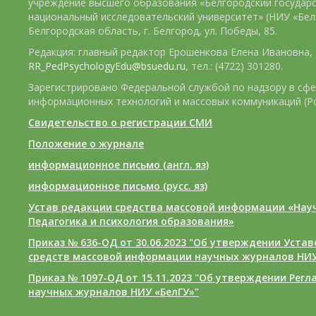
учреждение высшего образования «Белгородский государ
национальный исследовательский университет» (НИУ «БелГ
Белгородская область, г. Белгород, ул. Победы, 85.
Редакция: главный редактор Ерошенкова Елена Ивановна, e
RR_PedPsychologyEdu@bsuedu.ru
, тел.: (4722) 301280.
Зарегистрировано Федеральной службой по надзору в сфе
информационных технологий и массовых коммуникаций (Р
Свидетельство о регистрации СМИ
Положение о журнале
информационное письмо (англ. яз)
информационное письмо (русс. яз)
Устав редакции средства массовой информации «Нау
Педагогика и психология образования»
Приказ № 636-ОД от 30.06.2023 "Об утверждении Уста
средств массовой информации научных журналов НИУ
Приказ № 1097-ОД от 15.11.2023 "Об утверждении Рег
научных журналов НИУ «БелГУ»"