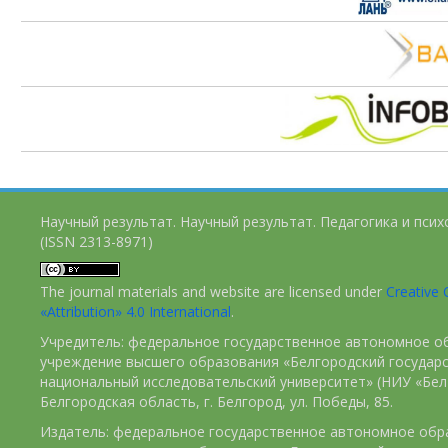
Научный результат. Научный результат. Педагогика и пси
(ISSN 2313-8971)
The journal materials and website are licensed under
Creativ
«Attribution» 4.0 International
.
Учредитель: федеральное государственное автономное о
учреждение высшего образования «Белгородский государ
национальный исследовательский университет» (НИУ «БелГ
Белгородская область, г. Белгород, ул. Победы, 85.
Издатель: федеральное государственное автономное обр