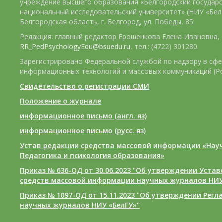
учреждение высшего образования «Белгородский государ
национальный исследовательский университет» (НИУ «БелГ
Белгородская область, г. Белгород, ул. Победы, 85.
Редакция: главный редактор Ерошенкова Елена Ивановна, e
RR_PedPsychologyEdu@bsuedu.ru
, тел.: (4722) 301280.
Зарегистрировано Федеральной службой по надзору в сфе
информационных технологий и массовых коммуникаций (Р
Свидетельство о регистрации СМИ
Положение о журнале
информационное письмо (англ. яз)
информационное письмо (русс. яз)
Устав редакции средства массовой информации «Нау
Педагогика и психология образования»
Приказ № 636-ОД от 30.06.2023 "Об утверждении Уста
средств массовой информации научных журналов НИУ
Приказ № 1097-ОД от 15.11.2023 "Об утверждении Рег
научных журналов НИУ «БелГУ»"