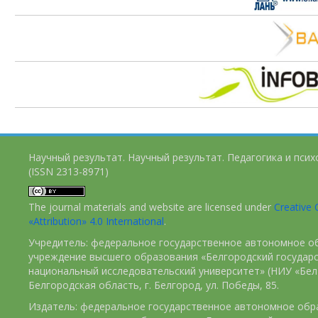
Научный результат. Научный результат. Педагогика и пси
(ISSN 2313-8971)
The journal materials and website are licensed under
Creativ
«Attribution» 4.0 International
.
Учредитель: федеральное государственное автономное о
учреждение высшего образования «Белгородский государ
национальный исследовательский университет» (НИУ «БелГ
Белгородская область, г. Белгород, ул. Победы, 85.
Издатель: федеральное государственное автономное обр