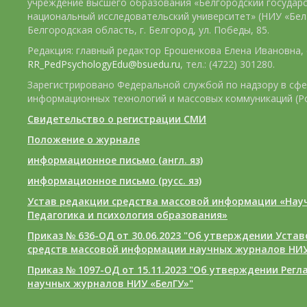
учреждение высшего образования «Белгородский государ
национальный исследовательский университет» (НИУ «БелГ
Белгородская область, г. Белгород, ул. Победы, 85.
Редакция: главный редактор Ерошенкова Елена Ивановна, e
RR_PedPsychologyEdu@bsuedu.ru
, тел.: (4722) 301280.
Зарегистрировано Федеральной службой по надзору в сфе
информационных технологий и массовых коммуникаций (Р
Свидетельство о регистрации СМИ
Положение о журнале
информационное письмо (англ. яз)
информационное письмо (русс. яз)
Устав редакции средства массовой информации «Нау
Педагогика и психология образования»
Приказ № 636-ОД от 30.06.2023 "Об утверждении Уста
средств массовой информации научных журналов НИУ
Приказ № 1097-ОД от 15.11.2023 "Об утверждении Рег
научных журналов НИУ «БелГУ»"