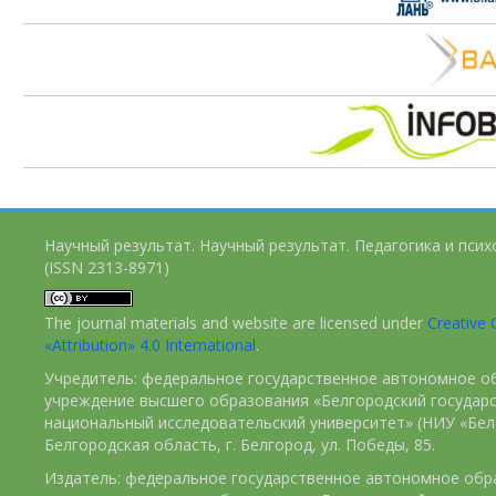
Научный результат. Научный результат. Педагогика и пси
(ISSN 2313-8971)
The journal materials and website are licensed under
Creativ
«Attribution» 4.0 International
.
Учредитель: федеральное государственное автономное о
учреждение высшего образования «Белгородский государ
национальный исследовательский университет» (НИУ «БелГ
Белгородская область, г. Белгород, ул. Победы, 85.
Издатель: федеральное государственное автономное обр