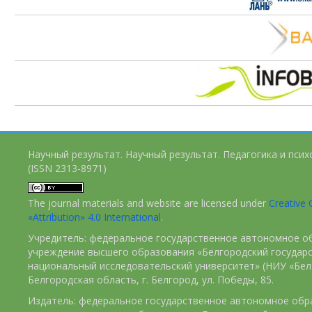
Научный результат. Научный результат. Педагогика и пси
(ISSN 2313-8971)
The journal materials and website are licensed under
Creativ
«Attribution» 4.0 International
.
Учредитель: федеральное государственное автономное о
учреждение высшего образования «Белгородский государ
национальный исследовательский университет» (НИУ «БелГ
Белгородская область, г. Белгород, ул. Победы, 85.
Издатель: федеральное государственное автономное обр