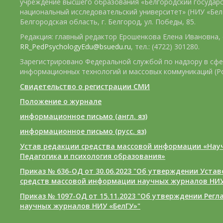
учреждение высшего образования «Белгородский государ
национальный исследовательский университет» (НИУ «БелГ
Белгородская область, г. Белгород, ул. Победы, 85.
Редакция: главный редактор Ерошенкова Елена Ивановна, e
RR_PedPsychologyEdu@bsuedu.ru
, тел.: (4722) 301280.
Зарегистрировано Федеральной службой по надзору в сфе
информационных технологий и массовых коммуникаций (Р
Свидетельство о регистрации СМИ
Положение о журнале
информационное письмо (англ. яз)
информационное письмо (русс. яз)
Устав редакции средства массовой информации «Нау
Педагогика и психология образования»
Приказ № 636-ОД от 30.06.2023 "Об утверждении Уста
средств массовой информации научных журналов НИУ
Приказ № 1097-ОД от 15.11.2023 "Об утверждении Рег
научных журналов НИУ «БелГУ»"