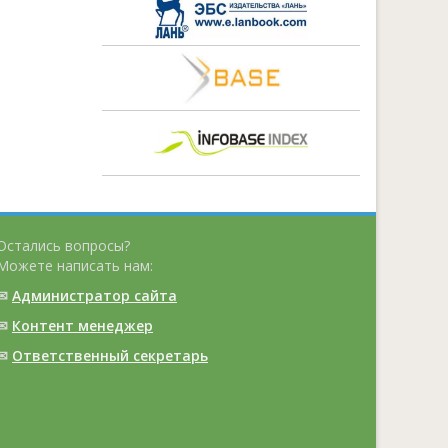
Остались вопросы?
Можете написать нам:
✉
Администратор сайта
✉
Контент менеджер
✉
Ответственный cекретарь