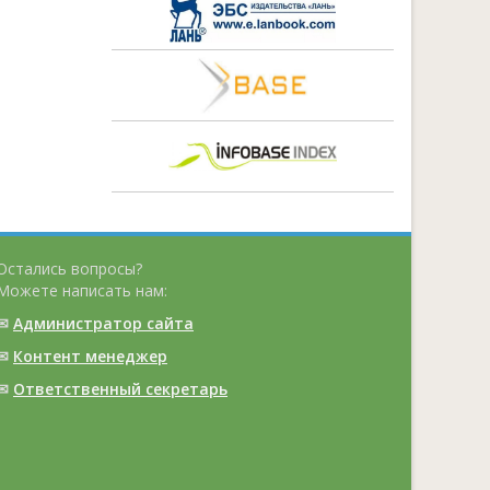
Остались вопросы?
Можете написать нам:
✉
Администратор сайта
✉
Контент менеджер
✉
Ответственный cекретарь