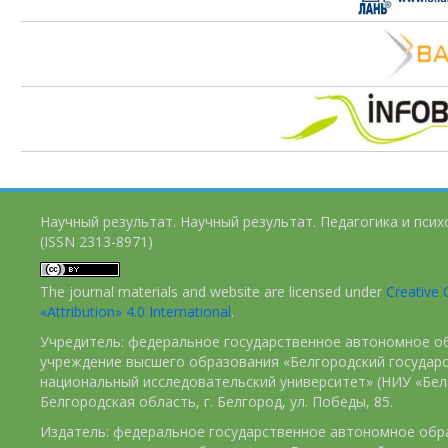
Научный результат. Научный результат. Педагогика и пси
(ISSN 2313-8971)
The journal materials and website are licensed under
Creativ
«Attribution» 4.0 International
.
Учредитель: федеральное государственное автономное о
учреждение высшего образования «Белгородский государ
национальный исследовательский университет» (НИУ «БелГ
Белгородская область, г. Белгород, ул. Победы, 85.
Издатель: федеральное государственное автономное обр