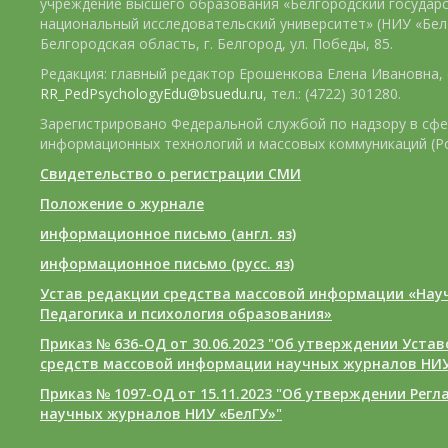
учреждение высшего образования «Белгородский государ
национальный исследовательский университет» (НИУ «БелГ
Белгородская область, г. Белгород, ул. Победы, 85.
Редакция: главный редактор Ерошенкова Елена Ивановна, e
RR_PedPsychologyEdu@bsuedu.ru
, тел.: (4722) 301280.
Зарегистрировано Федеральной службой по надзору в сфе
информационных технологий и массовых коммуникаций (Р
Свидетельство о регистрации СМИ
Положение о журнале
информационное письмо (англ. яз)
информационное письмо (русс. яз)
Устав редакции средства массовой информации «Нау
Педагогика и психология образования»
Приказ № 636-ОД от 30.06.2023 "Об утверждении Уста
средств массовой информации научных журналов НИУ
Приказ № 1097-ОД от 15.11.2023 "Об утверждении Рег
научных журналов НИУ «БелГУ»"