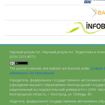
Научный результат. Научный результат. Педагогика и пси
(ISSN 2313-8971)
The journal materials and website are licensed under
Creativ
«Attribution» 4.0 International
.
Учредитель: федеральное государственное автономное о
учреждение высшего образования «Белгородский государ
национальный исследовательский университет» (НИУ «БелГ
Белгородская область, г. Белгород, ул. Победы, 85.
Издатель: федеральное государственное автономное обр