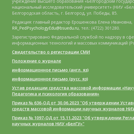
учреждение высшего образования «Белгородский государ
национальный исследовательский университет» (НИУ «БелГ
Белгородская область, г. Белгород, ул. Победы, 85.
Редакция: главный редактор Ерошенкова Елена Ивановна, e
RR_PedPsychologyEdu@bsuedu.ru
, тел.: (4722) 301280.
Зарегистрировано Федеральной службой по надзору в сфе
информационных технологий и массовых коммуникаций (Р
Свидетельство о регистрации СМИ
Положение о журнале
информационное письмо (англ. яз)
информационное письмо (русс. яз)
Устав редакции средства массовой информации «Нау
Педагогика и психология образования»
Приказ № 636-ОД от 30.06.2023 "Об утверждении Уста
средств массовой информации научных журналов НИУ
Приказ № 1097-ОД от 15.11.2023 "Об утверждении Рег
научных журналов НИУ «БелГУ»"