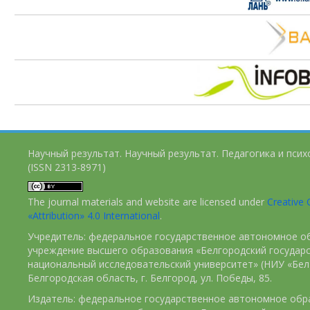
Научный результат. Научный результат. Педагогика и пси
(ISSN 2313-8971)
The journal materials and website are licensed under
Creativ
«Attribution» 4.0 International
.
Учредитель: федеральное государственное автономное о
учреждение высшего образования «Белгородский государ
национальный исследовательский университет» (НИУ «БелГ
Белгородская область, г. Белгород, ул. Победы, 85.
Издатель: федеральное государственное автономное обр