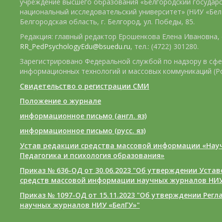
учреждение высшего образования «Белгородский государ
национальный исследовательский университет» (НИУ «БелГ
Белгородская область, г. Белгород, ул. Победы, 85.
Редакция: главный редактор Ерошенкова Елена Ивановна, e
RR_PedPsychologyEdu@bsuedu.ru
, тел.: (4722) 301280.
Зарегистрировано Федеральной службой по надзору в сфе
информационных технологий и массовых коммуникаций (Р
Свидетельство о регистрации СМИ
Положение о журнале
информационное письмо (англ. яз)
информационное письмо (русс. яз)
Устав редакции средства массовой информации «Нау
Педагогика и психология образования»
Приказ № 636-ОД от 30.06.2023 "Об утверждении Уста
средств массовой информации научных журналов НИУ
Приказ № 1097-ОД от 15.11.2023 "Об утверждении Рег
научных журналов НИУ «БелГУ»"