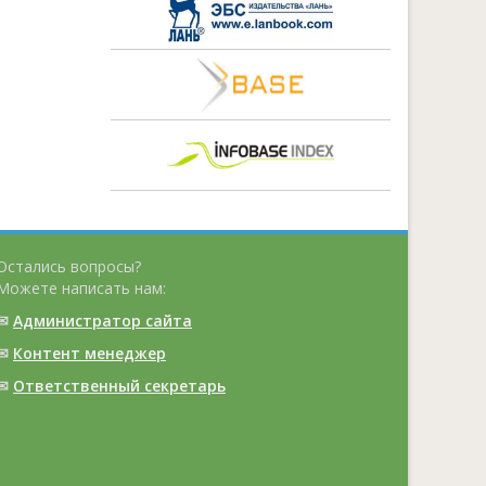
Остались вопросы?
Можете написать нам:
✉
Администратор сайта
✉
Контент менеджер
✉
Ответственный cекретарь