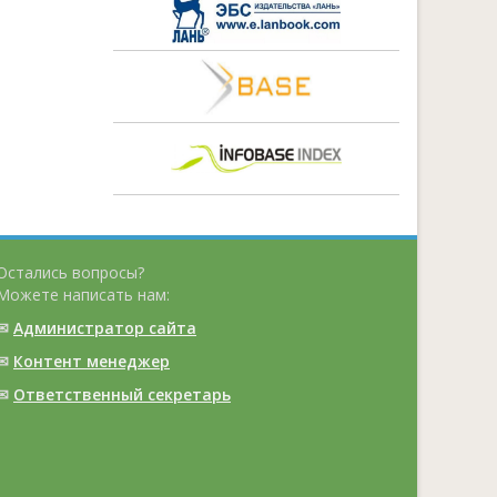
Остались вопросы?
Можете написать нам:
✉
Администратор сайта
✉
Контент менеджер
✉
Ответственный cекретарь