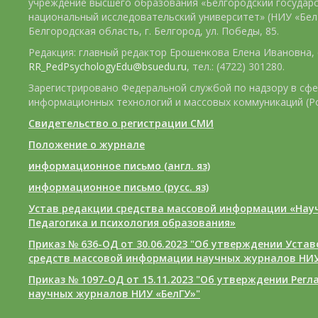
учреждение высшего образования «Белгородский государ
национальный исследовательский университет» (НИУ «БелГ
Белгородская область, г. Белгород, ул. Победы, 85.
Редакция: главный редактор Ерошенкова Елена Ивановна, e
RR_PedPsychologyEdu@bsuedu.ru
, тел.: (4722) 301280.
Зарегистрировано Федеральной службой по надзору в сфе
информационных технологий и массовых коммуникаций (Р
Свидетельство о регистрации СМИ
Положение о журнале
информационное письмо (англ. яз)
информационное письмо (русс. яз)
Устав редакции средства массовой информации «Нау
Педагогика и психология образования»
Приказ № 636-ОД от 30.06.2023 "Об утверждении Уста
средств массовой информации научных журналов НИУ
Приказ № 1097-ОД от 15.11.2023 "Об утверждении Рег
научных журналов НИУ «БелГУ»"