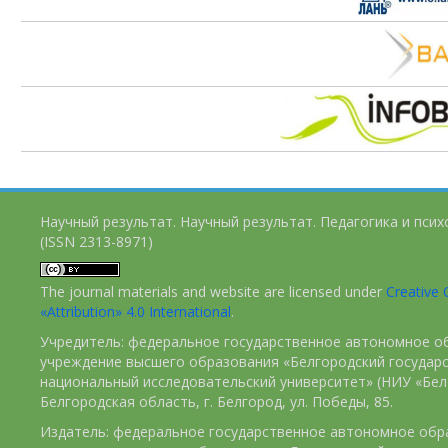
Научный результат. Научный результат. Педагогика и пси
(ISSN 2313-8971)
The journal materials and website are licensed under
Creativ
«Attribution» 4.0 International
.
Учредитель: федеральное государственное автономное о
учреждение высшего образования «Белгородский государ
национальный исследовательский университет» (НИУ «БелГ
Белгородская область, г. Белгород, ул. Победы, 85.
Издатель: федеральное государственное автономное обр