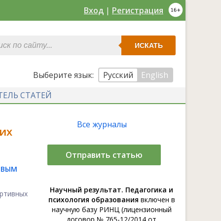
Вход
|
Регистрация
ИСКАТЬ
Выберите язык:
Русский
English
ТЕЛЬ СТАТЕЙ
Все журналы
их
Отправить статью
ОВЫМ
Научный результат. Педагогика и
ртивных
психология образования
включен в
научную базу РИНЦ (лицензионный
договор № 765-12/2014 от