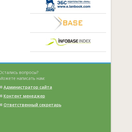
Остались вопросы?
Можете написать нам:
✉
Администратор сайта
✉
Контент менеджер
✉
Ответственный cекретарь